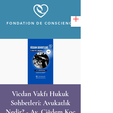
FONDATION DE CONSCIENCE
Vicdan Vakfı Hukuk
Sohbetleri: Avukatlık
Nedir? - Av. Çiğdem Koç