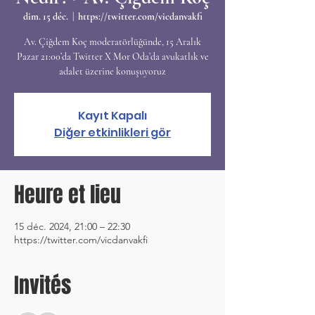
dim. 15 déc.
  |  
https://twitter.com/vicdanvakfi
Av. Çiğdem Koç moderatörlüğünde, 15 Aralık
Pazar 21:00’da Twitter X Mor Oda’da avukatlık ve
adalet üzerine konuşuyoruz
Kayıt Kapalı
Diğer etkinlikleri gör
Heure et lieu
15 déc. 2024, 21:00 – 22:30
https://twitter.com/vicdanvakfi
Invités