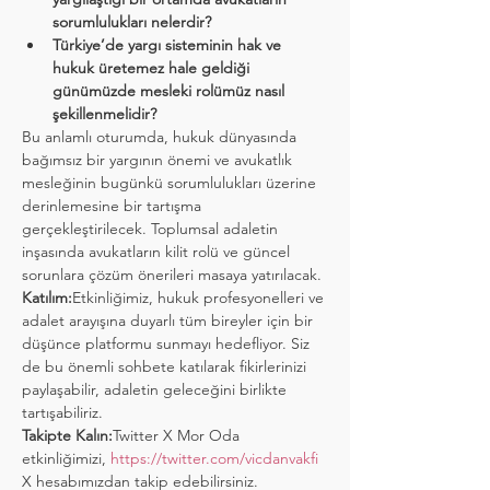
sorumlulukları nelerdir?
Türkiye’de yargı sisteminin hak ve 
hukuk üretemez hale geldiği 
günümüzde mesleki rolümüz nasıl 
şekillenmelidir?
Bu anlamlı oturumda, hukuk dünyasında 
bağımsız bir yargının önemi ve avukatlık 
mesleğinin bugünkü sorumlulukları üzerine 
derinlemesine bir tartışma 
gerçekleştirilecek. Toplumsal adaletin 
inşasında avukatların kilit rolü ve güncel 
sorunlara çözüm önerileri masaya yatırılacak.
Katılım:
Etkinliğimiz, hukuk profesyonelleri ve 
adalet arayışına duyarlı tüm bireyler için bir 
düşünce platformu sunmayı hedefliyor. Siz 
de bu önemli sohbete katılarak fikirlerinizi 
paylaşabilir, adaletin geleceğini birlikte 
tartışabiliriz.
Takipte Kalın:
Twitter X Mor Oda 
etkinliğimizi, 
https://twitter.com/vicdanvakfi
X hesabımızdan takip edebilirsiniz. 