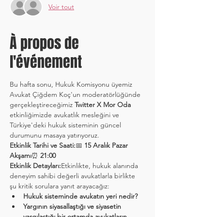
Voir tout
À propos de
l'événement
Bu hafta sonu, Hukuk Komisyonu üyemiz 
Avukat Çiğdem Koç'un moderatörlüğünde 
gerçekleştireceğimiz 
Twitter X Mor Oda
etkinliğimizde avukatlık mesleğini ve 
Türkiye'deki hukuk sisteminin güncel 
durumunu masaya yatırıyoruz.
Etkinlik Tarihi ve Saati:
📅 
15 Aralık Pazar 
Akşamı
⏰ 
21:00
Etkinlik Detayları:
Etkinlikte, hukuk alanında 
deneyim sahibi değerli avukatlarla birlikte 
şu kritik sorulara yanıt arayacağız:
Hukuk sisteminde avukatın yeri nedir?
Yargının siyasallaştığı ve siyasetin 
yargılaştığı bir ortamda avukatların 