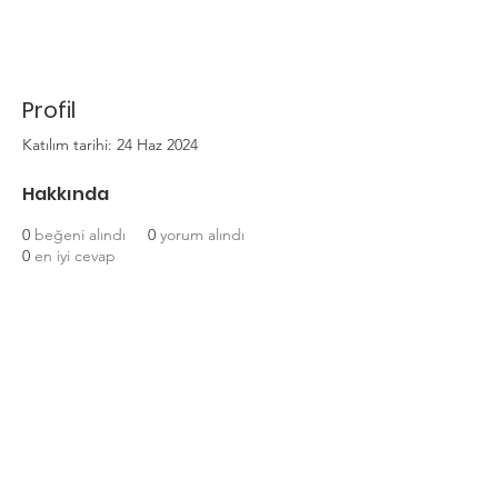
Profil
Katılım tarihi: 24 Haz 2024
Hakkında
0
beğeni alındı
0
yorum alındı
0
en iyi cevap