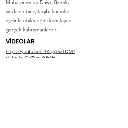
Muhammet ve Dawn Bzeek,
vicdanın bir ışık gibi karanlığı
aydınlatabileceğini kanıtlayan
gerçek kahramanlardır.
VİDEOLAR
https://youtu.be/_1KqqxSzTDM?
si=kq-kwQgTsm_9JhUz
Bir Önceki
Bir Sonraki