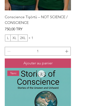
Conscience Tişörtü – NOT SCIENCE /
CONSCIENCE
Prix
750,00 TRY
L
XL
2XL
+ 1
Ajouter au panier
Yeni