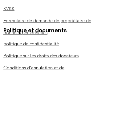
KVKK
Formulaire de demande de propriétaire de
Politique et documents
données personnelles
politique de confidentialité
Politique sur les droits des donateurs
Conditions d’annulation et de
remboursement des dons
Politique de protection contre les abus et
le harcèlement sexuels (SEA-H)
Politique de protection de l'enfance
Accord/Politique volontaire