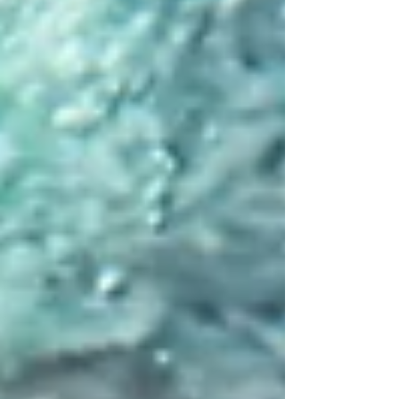
kadar derin olduğunu ele veriyordu. Birisi,
her şeyin anlamını arayan bir bakışla, diğeri
ise basit bir huzur beklentisiyle oturuyordu.
Uzun zamandır çözüm bulamadıkları bir
problem hakk