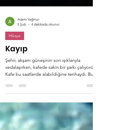
Adem Yağmur
5 Şub
4 dakikada okunur
Hikaye
Kayıp
Şehir, akşam güneşinin son ışıklarıyla
vedalaşırken, kafede sakin bir şarkı çalıyordu.
Kafe bu saatlerde alabildiğine tenhaydı. Bu
boşluğun içerisinde iki kişi aynı masada
oturuyor ama birbirlerine sadece
bakıyorlardı. Yüzlerindeki ifadesizlik, yan yana
olmalarına rağmen aradaki mesafenin ne