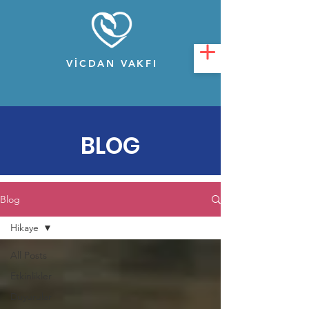
VİCDAN VAKFI
BLOG
Blog
Hikaye
All Posts
Etkinlikler
Duyurular