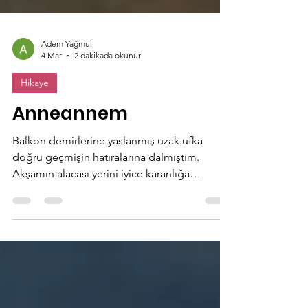
Adem Yağmur
4 Mar
2 dakikada okunur
Hikaye
Anneannem
Balkon demirlerine yaslanmış uzak ufka
doğru geçmişin hatıralarına dalmıştım.
Akşamın alacası yerini iyice karanlığa
bırakmıştı. Masamdaki çayı elime alınca
soğuduğunu fark ettim.