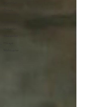
Eğitimler
Örnek
Davranışlar
Hizmetler
Haberler
Makaleler
Hikaye
Mektuplar