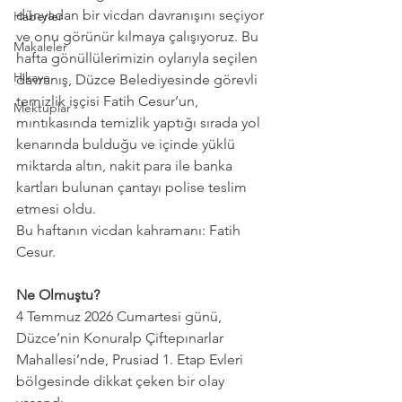
dünyadan bir vicdan davranışını seçiyor 
Haberler
ve onu görünür kılmaya çalışıyoruz. Bu 
Makaleler
hafta gönüllülerimizin oylarıyla seçilen 
Hikaye
davranış, Düzce Belediyesinde görevli 
temizlik işçisi Fatih Cesur’un, 
Mektuplar
mıntıkasında temizlik yaptığı sırada yol 
kenarında bulduğu ve içinde yüklü 
miktarda altın, nakit para ile banka 
kartları bulunan çantayı polise teslim 
etmesi oldu.
Bu haftanın vicdan kahramanı: Fatih 
Cesur.
Ne Olmuştu?
4 Temmuz 2026 Cumartesi günü, 
Düzce’nin Konuralp Çiftepınarlar 
Mahallesi’nde, Prusiad 1. Etap Evleri 
bölgesinde dikkat çeken bir olay 