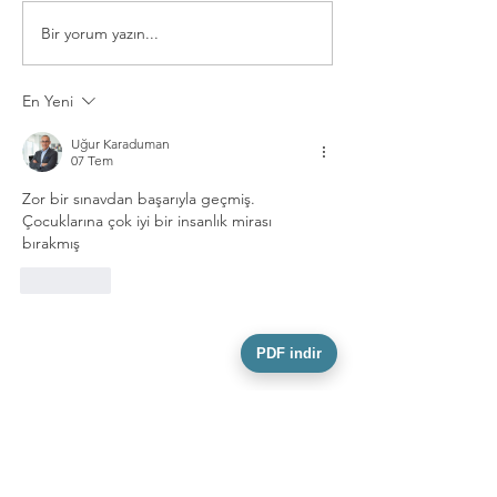
Bir yorum yazın...
Fransız Hakim Nicolas
HAFTANIN ÖRN
Guillou: "125 devletin
VİCDAN DAVRA
kabul ettiği hukuku
En Yeni
uygularım; pusulam
Uğur Karaduman
budur."
07 Tem
Zor bir sınavdan başarıyla geçmiş. 
Çocuklarına çok iyi bir insanlık mirası 
bırakmış
Beğen
PDF indir