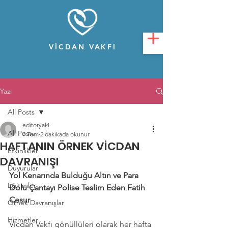
VİCDAN VAKFI
Yazı
All Posts
editoryal4
All Posts
7 Tem
2 dakikada okunur
HAFTANIN ÖRNEK VİCDAN
Etkinlikler
DAVRANIŞI
Duyurular
Yol Kenarında Bulduğu Altın ve Para 
Eğitimler
Dolu Çantayı Polise Teslim Eden
Fatih 
Cesur
Örnek Davranışlar
Hizmetler
Vicdan Vakfı gönüllüleri olarak her hafta 